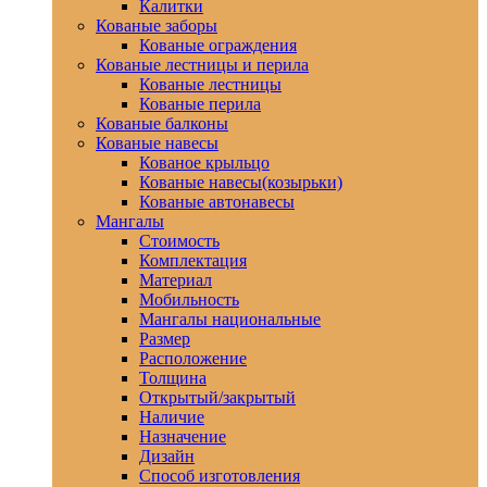
Калитки
Кованые заборы
Кованые ограждения
Кованые лестницы и перила
Кованые лестницы
Кованые перила
Кованые балконы
Кованые навесы
Кованое крыльцо
Кованые навесы(козырьки)
Кованые автонавесы
Мангалы
Стоимость
Комплектация
Материал
Мобильность
Мангалы национальные
Размер
Расположение
Толщина
Открытый/закрытый
Наличие
Назначение
Дизайн
Способ изготовления