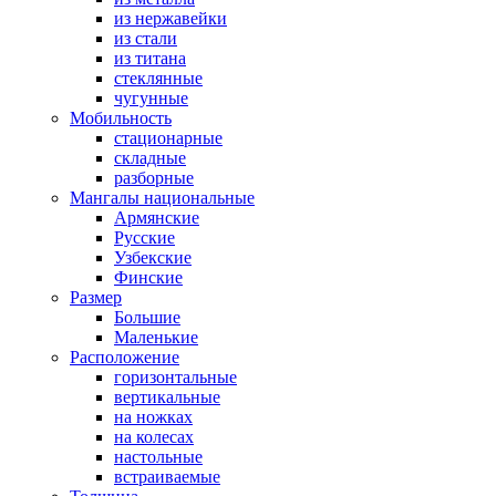
из нержавейки
из стали
из титана
стеклянные
чугунные
Мобильность
стационарные
складные
разборные
Мангалы национальные
Армянские
Русские
Узбекские
Финские
Размер
Большие
Маленькие
Расположение
горизонтальные
вертикальные
на ножках
на колесах
настольные
встраиваемые