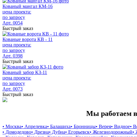
Кованый мангал КМ-16
цена проекта:
по запросу
Арт. 0054
Быстрый заказ
Кованые ворота КВ - 11
цена проекта:
по запросу
Арт. 0398
Быстрый заказ
Кованый забор КЗ-11
цена проекта:
по запросу
Арт. 0073
Быстрый заказ
Мы работаем в
• Москва
• Апрелевка
• Балашиха
• Бронницы
• Верея
• Видное
• 
• Домодедово
• Дрезна
• Дубна
• Егорьевск
• Железнодорожный
•