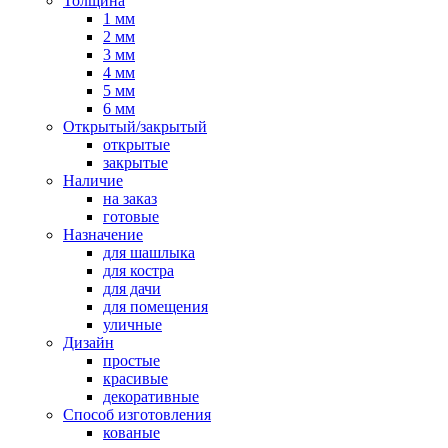
Толщина
1 мм
2 мм
3 мм
4 мм
5 мм
6 мм
Открытый/закрытый
открытые
закрытые
Наличие
на заказ
готовые
Назначение
для шашлыка
для костра
для дачи
для помещения
уличные
Дизайн
простые
красивые
декоративные
Способ изготовления
кованые