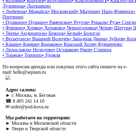
• Коломна
• Королев
• Котельники
• Красноармейск
• Красногорс
Луховицы
• Лыткарино
• Люберцы
• Можайск
• Московский
• Мытищи
• Наро-Фоминск
•
Протвино
• Пушкино
• Пущино
• Раменское
• Реутов
• Рошаль
• Руза
• Серги
• Фрязино
• Химки
• Хотьково
• Черноголовка
• Чехов
• Шатура
• 
• Тверь
• Андреаполь
• Бежецк
• Белый
• Бологое
• Весьегонск
• Вышний Волочёк
• Западная Двина
• Зубцов
• Кал
• Кашин
• Кимры
• Конаково
• Красный Холм
• Кувшиново
• Лихославль
• Нелидово
• Осташков
• Ржев
• Старица
• Торжок
• Торопец
• Удомля
По вопросам аренды или покупки этого сайта пишите на e-
mail: hello@sepium.ru
Адрес салона:
► г. Москва, м. Беговая
☎ 8 495 241 14 10
✉ order@pod-kova.ru
Мы работаем на территории:
► Москвы и Московской области
► Твери и Тверской области