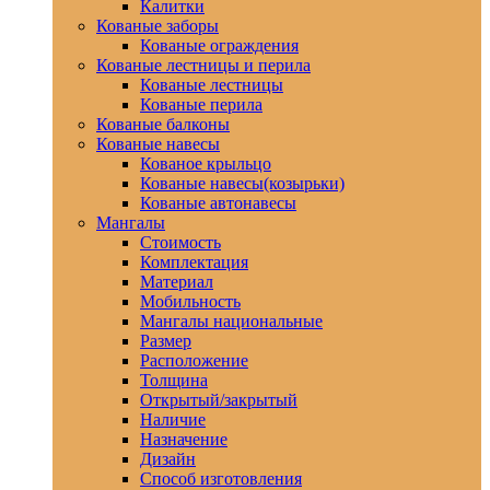
Калитки
Кованые заборы
Кованые ограждения
Кованые лестницы и перила
Кованые лестницы
Кованые перила
Кованые балконы
Кованые навесы
Кованое крыльцо
Кованые навесы(козырьки)
Кованые автонавесы
Мангалы
Стоимость
Комплектация
Материал
Мобильность
Мангалы национальные
Размер
Расположение
Толщина
Открытый/закрытый
Наличие
Назначение
Дизайн
Способ изготовления