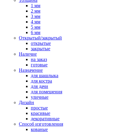
Толщина
1 мм
2 мм
3 мм
4 мм
5 мм
6 мм
Открытый/закрытый
открытые
закрытые
Наличие
на заказ
готовые
Назначение
для шашлыка
для костра
для дачи
для помещения
уличные
Дизайн
простые
красивые
декоративные
Способ изготовления
кованые