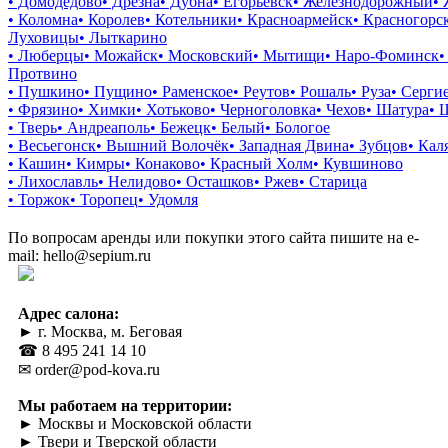
• Домодедово
• Дрезна
• Дубна
• Егорьевск
• Железнодорожный
•
• Коломна
• Королев
• Котельники
• Красноармейск
• Красногорс
Луховицы
• Лыткарино
• Люберцы
• Можайск
• Московский
• Мытищи
• Наро-Фоминск
•
Протвино
• Пушкино
• Пущино
• Раменское
• Реутов
• Рошаль
• Руза
• Серги
• Фрязино
• Химки
• Хотьково
• Черноголовка
• Чехов
• Шатура
• 
• Тверь
• Андреаполь
• Бежецк
• Белый
• Бологое
• Весьегонск
• Вышний Волочёк
• Западная Двина
• Зубцов
• Кал
• Кашин
• Кимры
• Конаково
• Красный Холм
• Кувшиново
• Лихославль
• Нелидово
• Осташков
• Ржев
• Старица
• Торжок
• Торопец
• Удомля
По вопросам аренды или покупки этого сайта пишите на e-
mail: hello@sepium.ru
Адрес салона:
► г. Москва, м. Беговая
☎ 8 495 241 14 10
✉ order@pod-kova.ru
Мы работаем на территории:
► Москвы и Московской области
► Твери и Тверской области