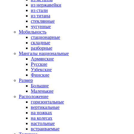
из нержавейки
из стали
из титана
стеклянные
чугунные
Мобильность
стационарные
складные
разборные
Мангалы национальные
Армянские
Русские
Узбекские
Финские
Размер
Большие
Маленькие
Расположение
горизонтальные
вертикальные
на ножках
на колесах
настольные
встраиваемые