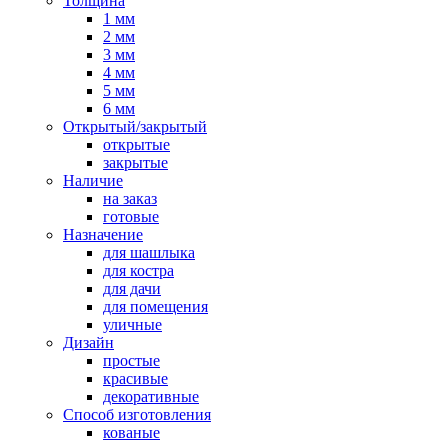
Толщина
1 мм
2 мм
3 мм
4 мм
5 мм
6 мм
Открытый/закрытый
открытые
закрытые
Наличие
на заказ
готовые
Назначение
для шашлыка
для костра
для дачи
для помещения
уличные
Дизайн
простые
красивые
декоративные
Способ изготовления
кованые