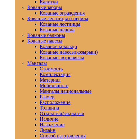
Калитки
Кованые заборы
Кованые ограждения
Кованые лестницы и перила
Кованые лестницы
Кованые перила
Кованые балконы
Кованые навесы
Кованое крыльцо
Кованые навесы(козырьки)
Кованые автонавесы
Мангалы
Стоимость
Комплектация
Материал
Мобильность
Мангалы национальные
Размер
Расположение
Толщина
Открытый/закрытый
Наличие
Назначение
Дизайн
Способ изготовления