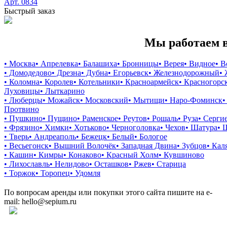
Арт. 0834
Быстрый заказ
Мы работаем в
• Москва
• Апрелевка
• Балашиха
• Бронницы
• Верея
• Видное
• 
• Домодедово
• Дрезна
• Дубна
• Егорьевск
• Железнодорожный
•
• Коломна
• Королев
• Котельники
• Красноармейск
• Красногорс
Луховицы
• Лыткарино
• Люберцы
• Можайск
• Московский
• Мытищи
• Наро-Фоминск
•
Протвино
• Пушкино
• Пущино
• Раменское
• Реутов
• Рошаль
• Руза
• Серги
• Фрязино
• Химки
• Хотьково
• Черноголовка
• Чехов
• Шатура
• 
• Тверь
• Андреаполь
• Бежецк
• Белый
• Бологое
• Весьегонск
• Вышний Волочёк
• Западная Двина
• Зубцов
• Кал
• Кашин
• Кимры
• Конаково
• Красный Холм
• Кувшиново
• Лихославль
• Нелидово
• Осташков
• Ржев
• Старица
• Торжок
• Торопец
• Удомля
По вопросам аренды или покупки этого сайта пишите на e-
mail: hello@sepium.ru