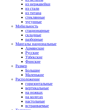
из нержавейки
из стали
из титана
стеклянные
чугунные
Мобильность
стационарные
складные
разборные
Мангалы национальные
Армянские
Русские
Узбекские
Финские
Размер
Большие
Маленькие
Расположение
горизонтальные
вертикальные
на ножках
на колесах
настольные
встраиваемые