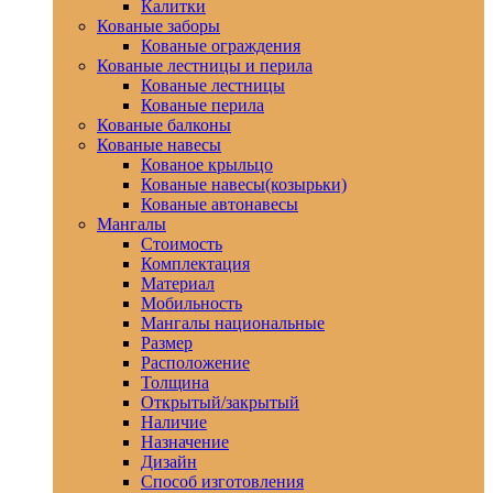
Калитки
Кованые заборы
Кованые ограждения
Кованые лестницы и перила
Кованые лестницы
Кованые перила
Кованые балконы
Кованые навесы
Кованое крыльцо
Кованые навесы(козырьки)
Кованые автонавесы
Мангалы
Стоимость
Комплектация
Материал
Мобильность
Мангалы национальные
Размер
Расположение
Толщина
Открытый/закрытый
Наличие
Назначение
Дизайн
Способ изготовления