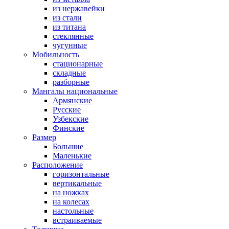
из нержавейки
из стали
из титана
стеклянные
чугунные
Мобильность
стационарные
складные
разборные
Мангалы национальные
Армянские
Русские
Узбекские
Финские
Размер
Большие
Маленькие
Расположение
горизонтальные
вертикальные
на ножках
на колесах
настольные
встраиваемые