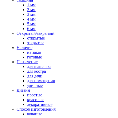
Толщина
1 мм
2 мм
3 мм
4 мм
5 мм
6 мм
Открытый/закрытый
открытые
закрытые
Наличие
на заказ
готовые
Назначение
для шашлыка
для костра
для дачи
для помещения
уличные
Дизайн
простые
красивые
декоративные
Способ изготовления
кованые