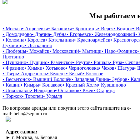
Мы работаем в
• Москва
• Апрелевка
• Балашиха
• Бронницы
• Верея
• Видное
• 
• Домодедово
• Дрезна
• Дубна
• Егорьевск
• Железнодорожный
•
• Коломна
• Королев
• Котельники
• Красноармейск
• Красногорс
Луховицы
• Лыткарино
• Люберцы
• Можайск
• Московский
• Мытищи
• Наро-Фоминск
•
Протвино
• Пушкино
• Пущино
• Раменское
• Реутов
• Рошаль
• Руза
• Серги
• Фрязино
• Химки
• Хотьково
• Черноголовка
• Чехов
• Шатура
• 
• Тверь
• Андреаполь
• Бежецк
• Белый
• Бологое
• Весьегонск
• Вышний Волочёк
• Западная Двина
• Зубцов
• Кал
• Кашин
• Кимры
• Конаково
• Красный Холм
• Кувшиново
• Лихославль
• Нелидово
• Осташков
• Ржев
• Старица
• Торжок
• Торопец
• Удомля
По вопросам аренды или покупки этого сайта пишите на e-
mail: hello@sepium.ru
Адрес салона:
► г. Москва, м. Беговая