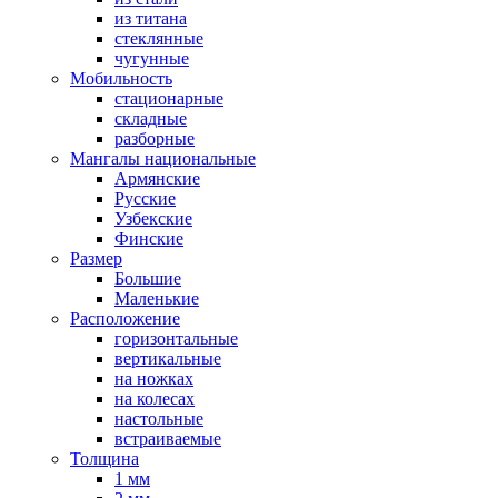
из титана
стеклянные
чугунные
Мобильность
стационарные
складные
разборные
Мангалы национальные
Армянские
Русские
Узбекские
Финские
Размер
Большие
Маленькие
Расположение
горизонтальные
вертикальные
на ножках
на колесах
настольные
встраиваемые
Толщина
1 мм