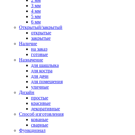
2 мм
3 мм
4 мм
5 мм
6 мм
Открытый/закрытый
открытые
закрытые
Наличие
на заказ
готовые
Назначение
для шашлыка
для костра
для дачи
для помещения
уличные
Дизайн
простые
красивые
декоративные
Способ изготовления
кованые
сварные
Функционал