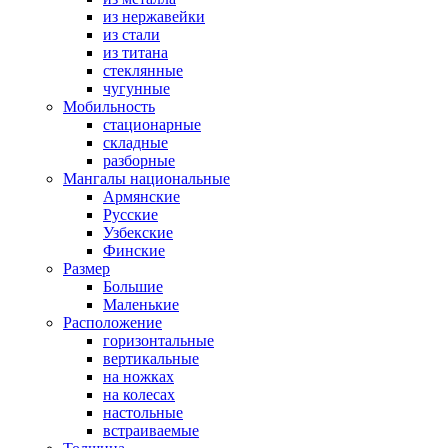
из нержавейки
из стали
из титана
стеклянные
чугунные
Мобильность
стационарные
складные
разборные
Мангалы национальные
Армянские
Русские
Узбекские
Финские
Размер
Большие
Маленькие
Расположение
горизонтальные
вертикальные
на ножках
на колесах
настольные
встраиваемые