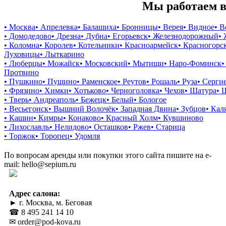
Мы работаем в
• Москва
• Апрелевка
• Балашиха
• Бронницы
• Верея
• Видное
• 
• Домодедово
• Дрезна
• Дубна
• Егорьевск
• Железнодорожный
•
• Коломна
• Королев
• Котельники
• Красноармейск
• Красногорс
Луховицы
• Лыткарино
• Люберцы
• Можайск
• Московский
• Мытищи
• Наро-Фоминск
•
Протвино
• Пушкино
• Пущино
• Раменское
• Реутов
• Рошаль
• Руза
• Серги
• Фрязино
• Химки
• Хотьково
• Черноголовка
• Чехов
• Шатура
• 
• Тверь
• Андреаполь
• Бежецк
• Белый
• Бологое
• Весьегонск
• Вышний Волочёк
• Западная Двина
• Зубцов
• Кал
• Кашин
• Кимры
• Конаково
• Красный Холм
• Кувшиново
• Лихославль
• Нелидово
• Осташков
• Ржев
• Старица
• Торжок
• Торопец
• Удомля
По вопросам аренды или покупки этого сайта пишите на e-
mail: hello@sepium.ru
Адрес салона:
► г. Москва, м. Беговая
☎ 8 495 241 14 10
✉ order@pod-kova.ru