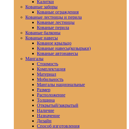
Калитки
Кованые заборы
Кованые ограждения
Кованые лестницы и перила
Кованые лестницы
Кованые перила
Кованые балконы
Кованые навесы
Кованое крыльцо
Кованые навесы(козырьки)
Кованые автонавесы
Мангалы
Стоимость
Комплектация
Материал
Мобильность
Мангалы национальные
Размер
Расположение
Толщина
Открытый/закрытый
Наличие
Назначение
Дизайн
Способ изготовления