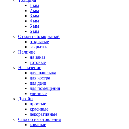
Толщина
1 мм
2 мм
3 мм
4 мм
5 мм
6 мм
Открытый/закрытый
открытые
закрытые
Наличие
на заказ
готовые
Назначение
для шашлыка
для костра
для дачи
для помещения
уличные
Дизайн
простые
красивые
декоративные
Способ изготовления
кованые