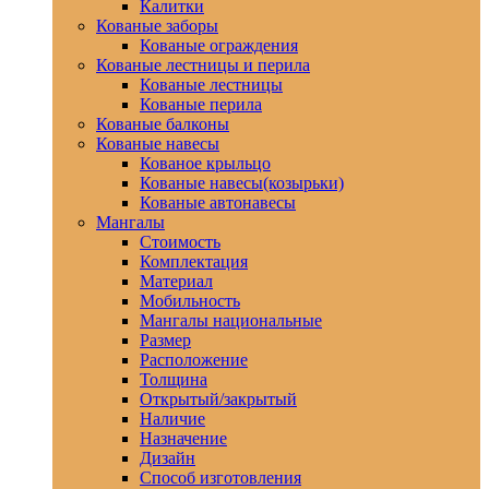
Калитки
Кованые заборы
Кованые ограждения
Кованые лестницы и перила
Кованые лестницы
Кованые перила
Кованые балконы
Кованые навесы
Кованое крыльцо
Кованые навесы(козырьки)
Кованые автонавесы
Мангалы
Стоимость
Комплектация
Материал
Мобильность
Мангалы национальные
Размер
Расположение
Толщина
Открытый/закрытый
Наличие
Назначение
Дизайн
Способ изготовления