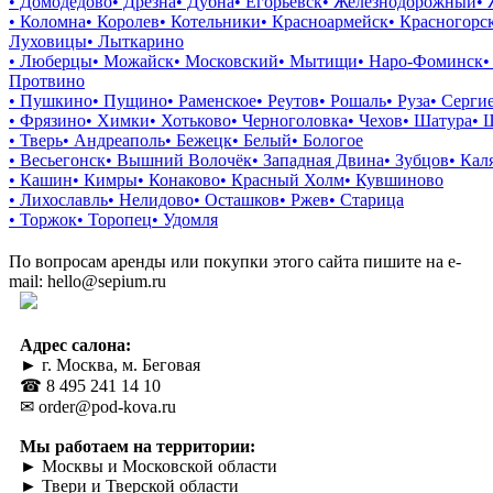
• Домодедово
• Дрезна
• Дубна
• Егорьевск
• Железнодорожный
•
• Коломна
• Королев
• Котельники
• Красноармейск
• Красногорс
Луховицы
• Лыткарино
• Люберцы
• Можайск
• Московский
• Мытищи
• Наро-Фоминск
•
Протвино
• Пушкино
• Пущино
• Раменское
• Реутов
• Рошаль
• Руза
• Серги
• Фрязино
• Химки
• Хотьково
• Черноголовка
• Чехов
• Шатура
• 
• Тверь
• Андреаполь
• Бежецк
• Белый
• Бологое
• Весьегонск
• Вышний Волочёк
• Западная Двина
• Зубцов
• Кал
• Кашин
• Кимры
• Конаково
• Красный Холм
• Кувшиново
• Лихославль
• Нелидово
• Осташков
• Ржев
• Старица
• Торжок
• Торопец
• Удомля
По вопросам аренды или покупки этого сайта пишите на e-
mail: hello@sepium.ru
Адрес салона:
► г. Москва, м. Беговая
☎ 8 495 241 14 10
✉ order@pod-kova.ru
Мы работаем на территории:
► Москвы и Московской области
► Твери и Тверской области