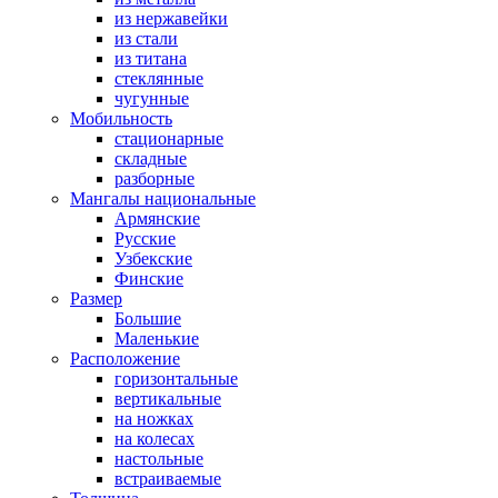
из нержавейки
из стали
из титана
стеклянные
чугунные
Мобильность
стационарные
складные
разборные
Мангалы национальные
Армянские
Русские
Узбекские
Финские
Размер
Большие
Маленькие
Расположение
горизонтальные
вертикальные
на ножках
на колесах
настольные
встраиваемые