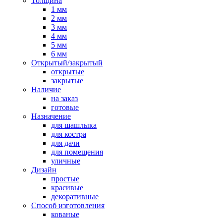
Толщина
1 мм
2 мм
3 мм
4 мм
5 мм
6 мм
Открытый/закрытый
открытые
закрытые
Наличие
на заказ
готовые
Назначение
для шашлыка
для костра
для дачи
для помещения
уличные
Дизайн
простые
красивые
декоративные
Способ изготовления
кованые