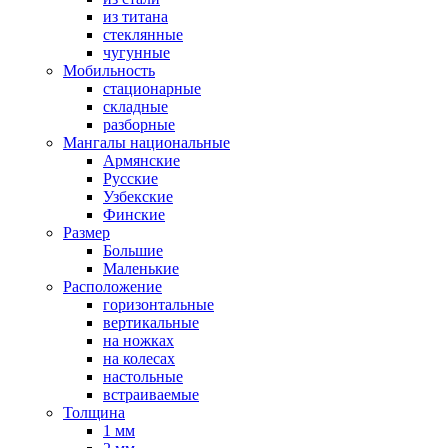
из титана
стеклянные
чугунные
Мобильность
стационарные
складные
разборные
Мангалы национальные
Армянские
Русские
Узбекские
Финские
Размер
Большие
Маленькие
Расположение
горизонтальные
вертикальные
на ножках
на колесах
настольные
встраиваемые
Толщина
1 мм