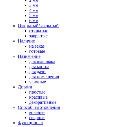
2 мм
3 мм
4 мм
5 мм
6 мм
Открытый/закрытый
открытые
закрытые
Наличие
на заказ
готовые
Назначение
для шашлыка
для костра
для дачи
для помещения
уличные
Дизайн
простые
красивые
декоративные
Способ изготовления
кованые
сварные
Функционал