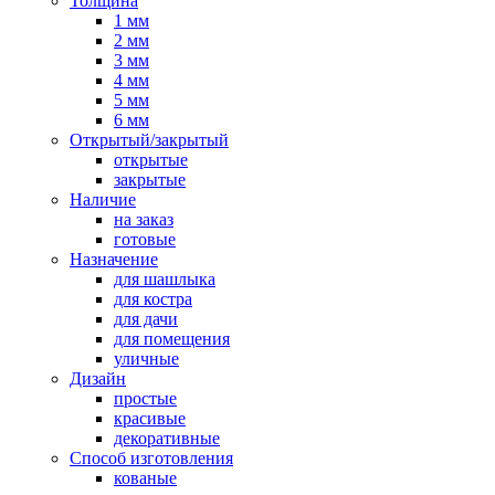
Толщина
1 мм
2 мм
3 мм
4 мм
5 мм
6 мм
Открытый/закрытый
открытые
закрытые
Наличие
на заказ
готовые
Назначение
для шашлыка
для костра
для дачи
для помещения
уличные
Дизайн
простые
красивые
декоративные
Способ изготовления
кованые