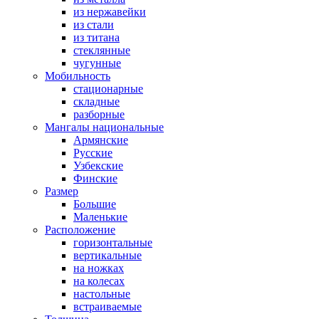
из нержавейки
из стали
из титана
стеклянные
чугунные
Мобильность
стационарные
складные
разборные
Мангалы национальные
Армянские
Русские
Узбекские
Финские
Размер
Большие
Маленькие
Расположение
горизонтальные
вертикальные
на ножках
на колесах
настольные
встраиваемые