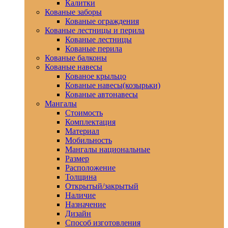
Калитки
Кованые заборы
Кованые ограждения
Кованые лестницы и перила
Кованые лестницы
Кованые перила
Кованые балконы
Кованые навесы
Кованое крыльцо
Кованые навесы(козырьки)
Кованые автонавесы
Мангалы
Стоимость
Комплектация
Материал
Мобильность
Мангалы национальные
Размер
Расположение
Толщина
Открытый/закрытый
Наличие
Назначение
Дизайн
Способ изготовления