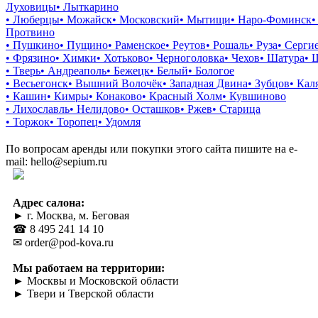
Луховицы
• Лыткарино
• Люберцы
• Можайск
• Московский
• Мытищи
• Наро-Фоминск
•
Протвино
• Пушкино
• Пущино
• Раменское
• Реутов
• Рошаль
• Руза
• Серги
• Фрязино
• Химки
• Хотьково
• Черноголовка
• Чехов
• Шатура
• 
• Тверь
• Андреаполь
• Бежецк
• Белый
• Бологое
• Весьегонск
• Вышний Волочёк
• Западная Двина
• Зубцов
• Кал
• Кашин
• Кимры
• Конаково
• Красный Холм
• Кувшиново
• Лихославль
• Нелидово
• Осташков
• Ржев
• Старица
• Торжок
• Торопец
• Удомля
По вопросам аренды или покупки этого сайта пишите на e-
mail: hello@sepium.ru
Адрес салона:
► г. Москва, м. Беговая
☎ 8 495 241 14 10
✉ order@pod-kova.ru
Мы работаем на территории:
► Москвы и Московской области
► Твери и Тверской области