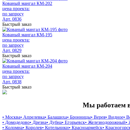
Кованый мангал КМ-202
цена проекта:
по запросу
Арт. 0836
Быстрый заказ
Кованый мангал КМ-195
цена проекта:
по запросу
Арт. 0829
Быстрый заказ
Кованый мангал КМ-204
цена проекта:
по запросу
Арт. 0838
Быстрый заказ
Мы работаем в
• Москва
• Апрелевка
• Балашиха
• Бронницы
• Верея
• Видное
• 
• Домодедово
• Дрезна
• Дубна
• Егорьевск
• Железнодорожный
•
• Коломна
• Королев
• Котельники
• Красноармейск
• Красногорс