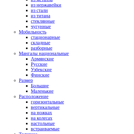
из нержавейки
из стали
из титана
стеклянные
чугунные
Мобильность
стационарные
складные
разборные
Мангалы национальные
Армянские
Русские
Узбекские
Финские
Размер
Большие
Маленькие
Расположение
горизонтальные
вертикальные
на ножках
на колесах
настольные
встраиваемые