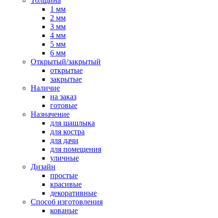
Толщина
1 мм
2 мм
3 мм
4 мм
5 мм
6 мм
Открытый/закрытый
открытые
закрытые
Наличие
на заказ
готовые
Назначение
для шашлыка
для костра
для дачи
для помещения
уличные
Дизайн
простые
красивые
декоративные
Способ изготовления
кованые