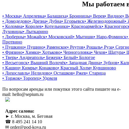
Мы работаем в
• Москва
• Апрелевка
• Балашиха
• Бронницы
• Верея
• Видное
• 
• Домодедово
• Дрезна
• Дубна
• Егорьевск
• Железнодорожный
•
• Коломна
• Королев
• Котельники
• Красноармейск
• Красногорс
Луховицы
• Лыткарино
• Люберцы
• Можайск
• Московский
• Мытищи
• Наро-Фоминск
•
Протвино
• Пушкино
• Пущино
• Раменское
• Реутов
• Рошаль
• Руза
• Серги
• Фрязино
• Химки
• Хотьково
• Черноголовка
• Чехов
• Шатура
• 
• Тверь
• Андреаполь
• Бежецк
• Белый
• Бологое
• Весьегонск
• Вышний Волочёк
• Западная Двина
• Зубцов
• Кал
• Кашин
• Кимры
• Конаково
• Красный Холм
• Кувшиново
• Лихославль
• Нелидово
• Осташков
• Ржев
• Старица
• Торжок
• Торопец
• Удомля
По вопросам аренды или покупки этого сайта пишите на e-
mail: hello@sepium.ru
Адрес салона:
► г. Москва, м. Беговая
☎ 8 495 241 14 10
✉ order@pod-kova.ru