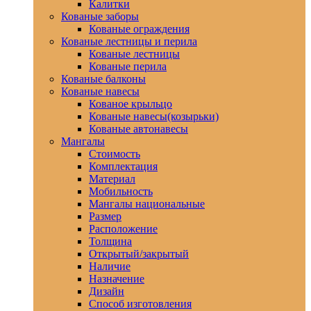
Калитки
Кованые заборы
Кованые ограждения
Кованые лестницы и перила
Кованые лестницы
Кованые перила
Кованые балконы
Кованые навесы
Кованое крыльцо
Кованые навесы(козырьки)
Кованые автонавесы
Мангалы
Стоимость
Комплектация
Материал
Мобильность
Мангалы национальные
Размер
Расположение
Толщина
Открытый/закрытый
Наличие
Назначение
Дизайн
Способ изготовления