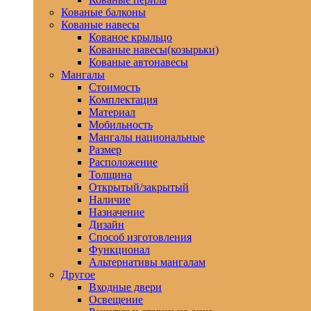
Кованые балконы
Кованые навесы
Кованое крыльцо
Кованые навесы(козырьки)
Кованые автонавесы
Мангалы
Стоимость
Комплектация
Материал
Мобильность
Мангалы национальные
Размер
Расположение
Толщина
Открытый/закрытый
Наличие
Назначение
Дизайн
Способ изготовления
Функционал
Альтернативы мангалам
Другое
Входные двери
Освещение